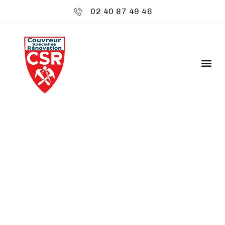
02 40 87 49 46
CSR ENVIRONNEMENT
: TRAITEMENT
HYDROFUGE - BRUZ
Découvrez
CSR Environnement
à Bruz,
spécialiste de votre toiture. Nos services sont