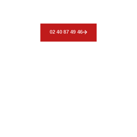
conçus pour combler vos exigences en
couverture.
02 40 87 49 46