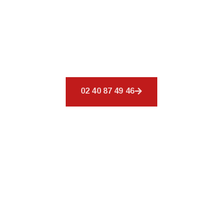
Bienvenue chez
CSR Environnement
à
Bouguenais, où votre toiture est notre priorité.
Nous offrons un éventail de services afin de
répondre à tous vos besoins en matière de
couverture.
02 40 87 49 46