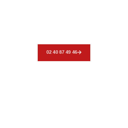
Bienvenue chez
CSR Environnement
à
Beaupréau, où votre toiture est notre priorité.
Nous offrons un éventail de services afin de
répondre à tous vos besoins en matière de
couverture.
02 40 87 49 46