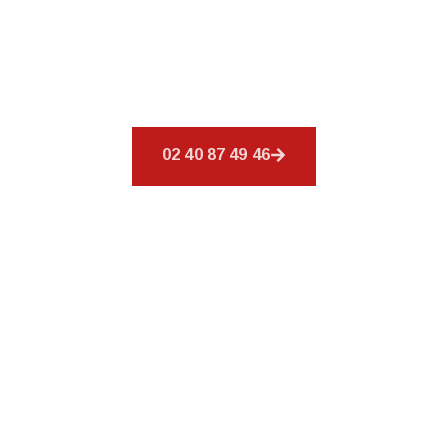
Découvrez
CSR Environnement
à Ancenis,
spécialiste de votre toiture. Nos services sont
conçus pour combler vos exigences en
couverture.
02 40 87 49 46