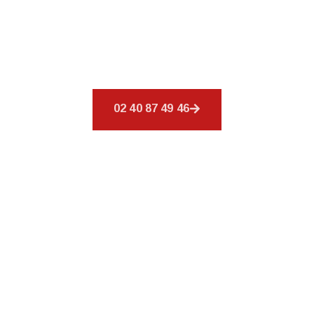
Découvrez
CSR Environnement
à Acigné,
spécialiste de votre toiture. Nous offrons un
éventail de services pour répondre à tous vos
besoins en matière de couverture.
02 40 87 49 46