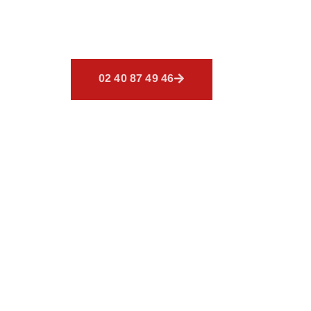
Bienvenue chez
CSR Environn
Nos services sont conçus pou
02 40 87 49 46