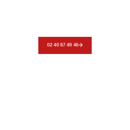
Découvrez
CSR Environnement
à Bouguenais,
spécialiste de votre toiture. Nos services sont
conçus pour combler vos exigences en
couverture.
02 40 87 49 46