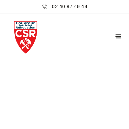
02 40 87 49 46
CSR ENVIRONNEMENT
: RÉNOVATION
TOITURE - BOUAYE
Bienvenue chez
CSR Environnement
à Bouaye,
où votre toiture est notre priorité. Nos