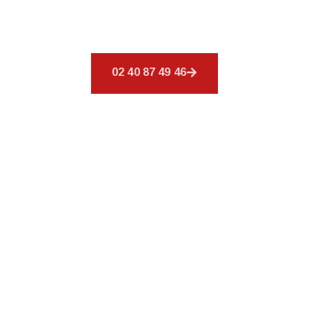
services sont conçus pour combler vos
exigences en couverture.
02 40 87 49 46