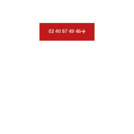
un éventail de services pour répondre à tous
vos besoins en matière de couverture.
02 40 87 49 46