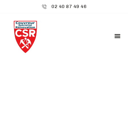
02 40 87 49 46
CSR ENVIRONNEMENT
: RÉNOVATION
CHARPENTE - BRUZ
Bienvenue chez
CSR Environnement
à Bruz, où
votre toiture est notre priorité. Nous offrons