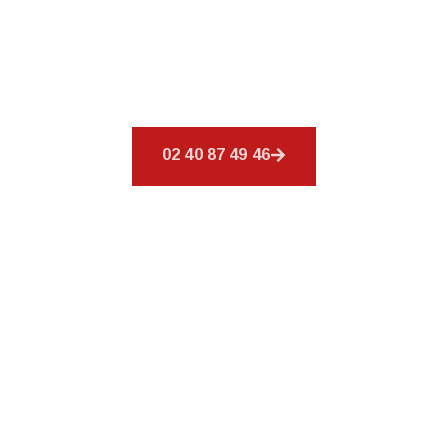
Découvrez
CSR Environnement
à Bouaye,
spécialiste de votre toiture. Nos services sont
conçus pour combler vos exigences en
couverture.
02 40 87 49 46