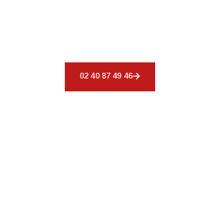
Découvrez
CSR Environnement
à Beaupréau,
spécialiste de votre toiture. Nous offrons un
éventail de services afin de répondre à tous vos
besoins en matière de couverture.
02 40 87 49 46