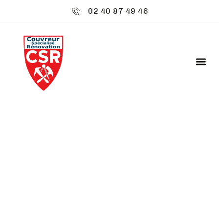
02 40 87 49 46
CSR ENVIRONNEMENT
: RAMONAGE -
SAVENAY
Découvrez
CSR Environnement
à Savenay,
spécialiste de votre toiture. Nos services sont