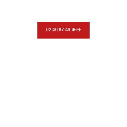
conçus pour combler vos exigences en
couverture.
02 40 87 49 46