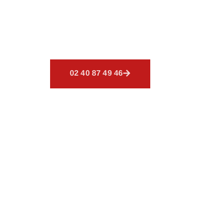
Découvrez
CSR Environnemen
offrons un éventail de servic
couverture.
02 40 87 49 46