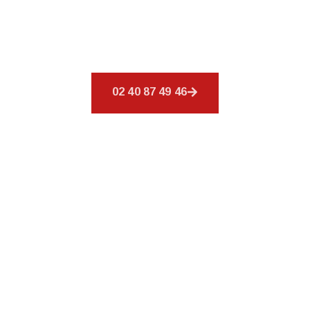
Nous offrons un éventail de services afin de
répondre à tous vos besoins en matière de
couverture.
02 40 87 49 46