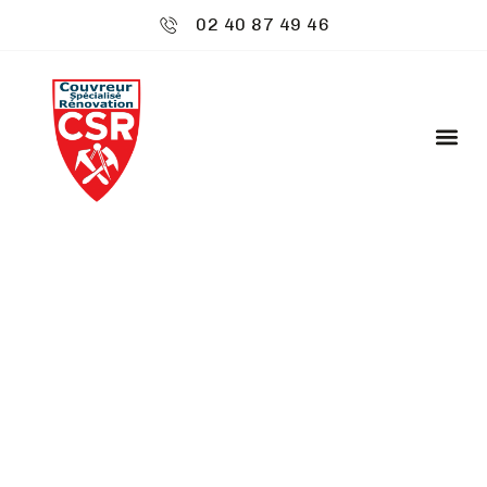
02 40 87 49 46
CSR ENVIRONNEMENT
: RAMONAGE - BAIN-
DE-BRETAGNE
Bienvenue chez
CSR Environnement
à Bain-de-
Bretagne, où votre toiture est notre priorité.