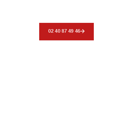
éventail de services afin de répondre à tous vos
besoins en matière de couverture.
02 40 87 49 46