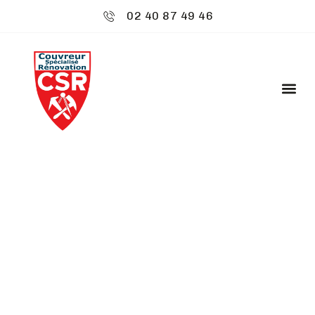
02 40 87 49 46
CSR ENVIRONNEMENT
: RAMONAGE -
ACIGNÉ
Découvrez
CSR Environnement
à Acigné,
spécialiste de votre toiture. Nous offrons un