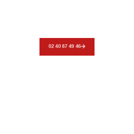
Découvrez
CSR Environnement
à Bouguenais,
spécialiste de votre toiture. Nos services sont
conçus pour combler vos exigences en
couverture.
02 40 87 49 46