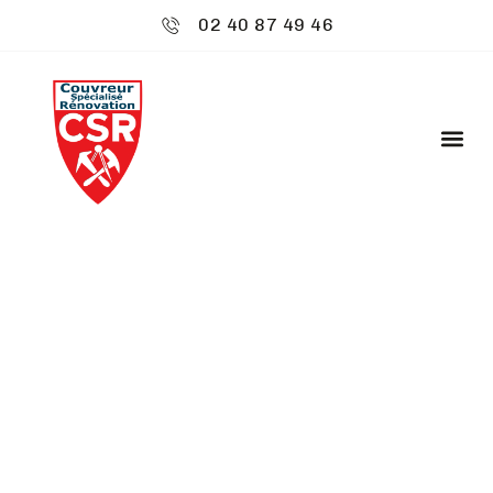
02 40 87 49 46
CSR ENVIRONNEMENT
: POSE DE FENÊTRES
DE TOIT - BOUAYE
Bienvenue chez
CSR Environnement
à Bouaye,
où votre toiture est notre priorité. Nous