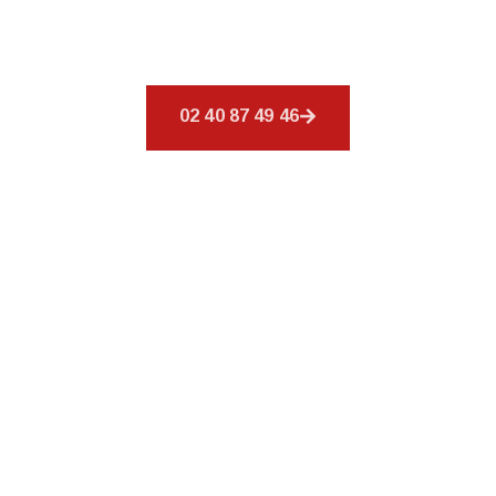
offrons un éventail de services pour répondre à
tous vos besoins en matière de couverture.
02 40 87 49 46