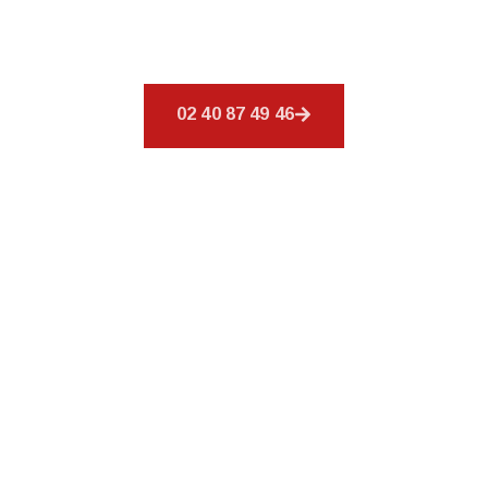
offrons un éventail de services pour répondre à
tous vos besoins en matière de couverture.
02 40 87 49 46