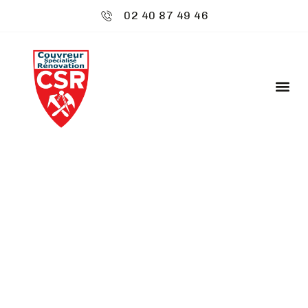
02 40 87 49 46
CSR ENVIRONNEMENT
: POSE DE FENÊTRES
DE TOIT - ACIGNÉ
Bienvenue chez
CSR Environnement
à Acigné,
où votre toiture est notre priorité. Nous