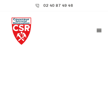
02 40 87 49 46
CSR ENVIRONNEMENT
: POSE DE BARDAGE
ZINC - BOUGUENAIS
Découvrez
CSR Environnement
à Bouguenais,
spécialiste de votre toiture. Nos services sont