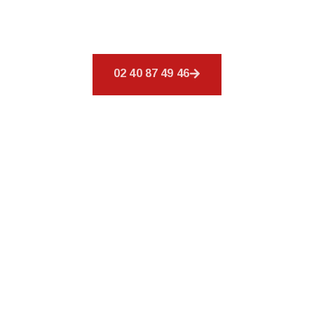
conçus pour combler vos exigences en
couverture.
02 40 87 49 46