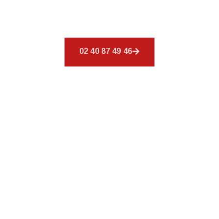
un éventail de services pour répondre à tous
vos besoins en matière de couverture.
02 40 87 49 46