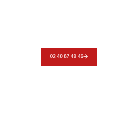
Bienvenue chez
CSR Environnement
à Bain-de-
Bretagne, où votre toiture est notre priorité.
Nous offrons un éventail de services afin de
répondre à tous vos besoins en matière de
couverture.
02 40 87 49 46