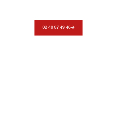
conçus pour combler vos exigences en
couverture.
02 40 87 49 46