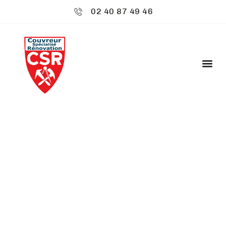
02 40 87 49 46
CSR ENVIRONNEMENT
: POSE DE BARDAGE
ZINC - ACIGNÉ
Découvrez
CSR Environnement
à Acigné,
spécialiste de votre toiture. Nos services sont