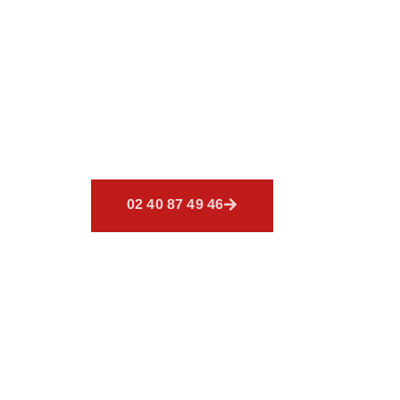
BOUAYE
Découvrez
CSR Environnemen
offrons un éventail de service
de couverture.
02 40 87 49 46