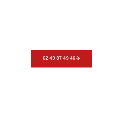
BETTON
Bienvenue chez
CSR Environn
Nos services sont conçus pou
02 40 87 49 46