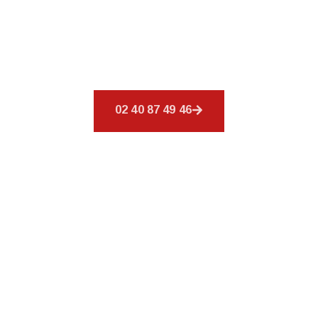
Découvrez
CSR Environnement
à Beaupréau,
spécialiste de votre toiture. Nos services sont
conçus pour combler vos exigences en
couverture.
02 40 87 49 46