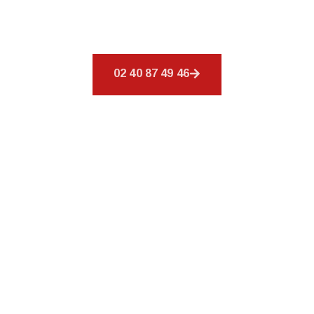
éventail de services afin de répondre à tous vos
besoins en matière de couverture.
02 40 87 49 46