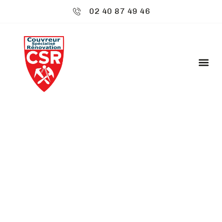
02 40 87 49 46
CSR ENVIRONNEMENT
: DÉMOUSSAGE DE
TOITURE - BRUZ
Découvrez
CSR Environnement
à Bruz,
spécialiste de votre toiture. Nous offrons un