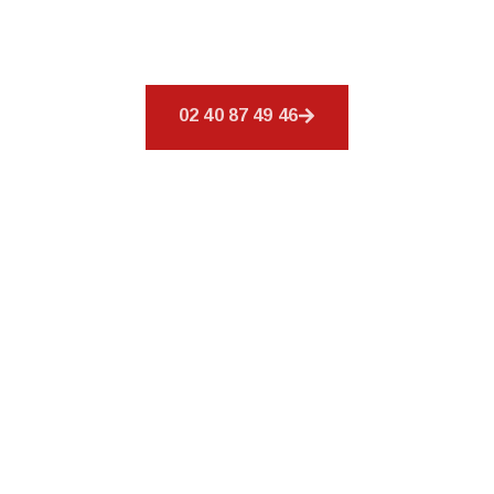
éventail de services pour répondre à tous vos
besoins en matière de couverture.
02 40 87 49 46