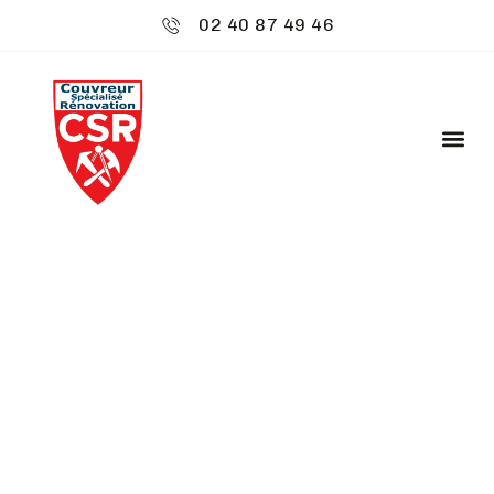
02 40 87 49 46
CSR ENVIRONNEMENT
: DÉMOUSSAGE DE
TOITURE - BETTON
Découvrez
CSR Environnement
à Betton,
spécialiste de votre toiture. Nous offrons un