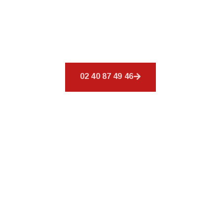
Découvrez
CSR Environnement
à Bain-de-
Bretagne, spécialiste de votre toiture. Nos
services sont conçus pour combler vos
exigences en couverture.
02 40 87 49 46