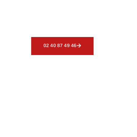
Découvrez
CSR Environnemen
un éventail de services afin d
couverture.
02 40 87 49 46