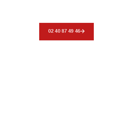
un éventail de services afin de répondre à tous
vos besoins en matière de couverture.
02 40 87 49 46