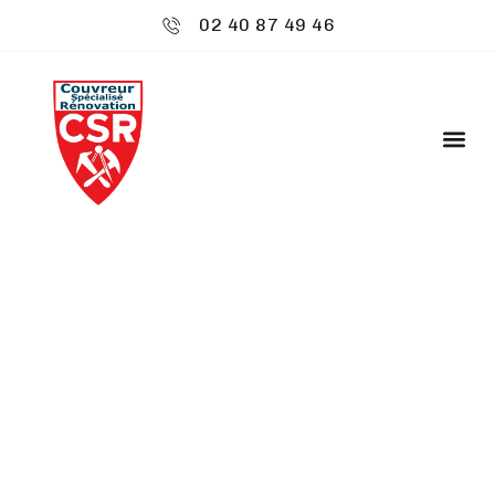
02 40 87 49 46
CSR ENVIRONNEMENT
: CHARPENTIER -
BETTON
Bienvenue chez
CSR Environnement
à Betton, où
votre toiture est notre priorité. Nous offrons