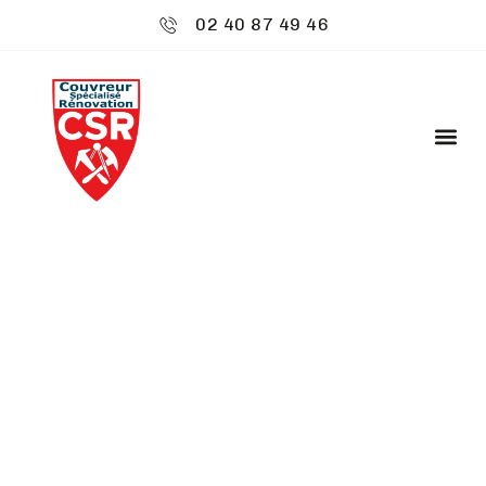
02 40 87 49 46
CSR ENVIRONNEMENT
: CHARPENTIER -
BASSE-GOULAINE
Bienvenue chez
CSR Environnement
à Basse-
Goulaine, où votre toiture est notre priorité.