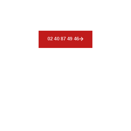
Nous offrons un éventail de services pour
répondre à tous vos besoins en matière de
couverture.
02 40 87 49 46