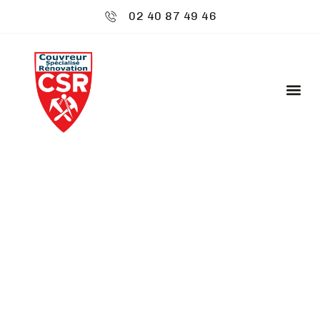
02 40 87 49 46
CSR ENVIRONNEMENT
: CHARPENTIER -
ACIGNÉ
Découvrez
CSR Environnement
à Acigné,
spécialiste de votre toiture. Nos services sont