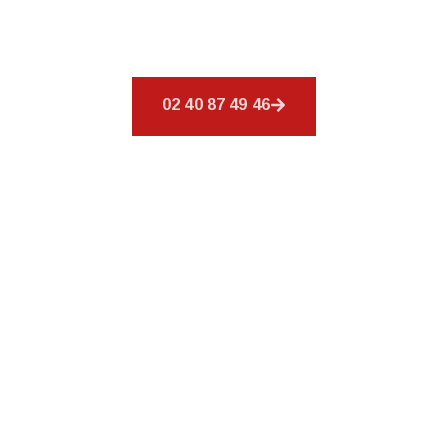
conçus pour combler vos exigences en
couverture.
02 40 87 49 46