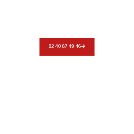
Bienvenue chez
CSR Environnement
à Savenay,
où votre toiture est notre priorité. Nous
offrons un éventail de services pour répondre à
tous vos besoins en matière de couverture.
02 40 87 49 46