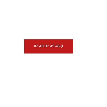
BRUZ
Découvrez
CSR Environnemen
sont conçus pour combler vos
02 40 87 49 46