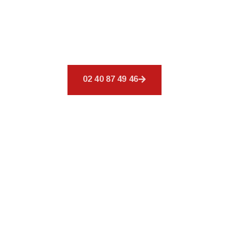
Découvrez
CSR Environnement
à Bouguenais,
spécialiste de votre toiture. Nos services sont
conçus pour combler vos exigences en
couverture.
02 40 87 49 46